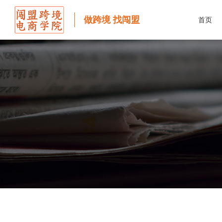
做跨境 找闯盟
首页