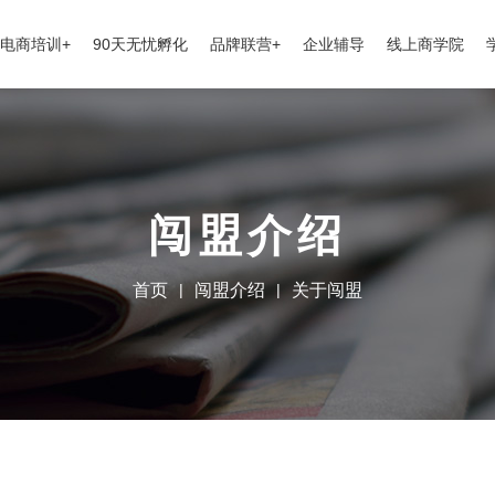
电商培训+
90天无忧孵化
品牌联营+
企业辅导
线上商学院
闯盟介绍
首页
|
闯盟介绍
|
关于闯盟