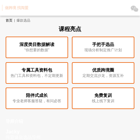
做跨境 找闯盟
首页
|
爆款选品
课程亮点
深度类目数据解读
手把手选品
“你想要的数据”
现场分析制定推广计划
专属工具资料包
优质跨境圈
热门工具和资料包，不定期更新
定期交流沙龙，资源互补
陪伴式成长
免费复训
专业老师客服答疑，有问必答
线上线下复训
导师介绍
Jacky
闯盟爆款选品导师