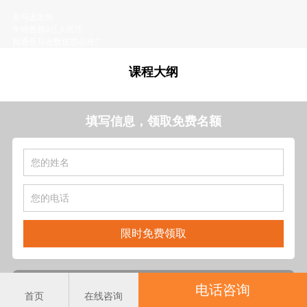
亚马逊老炮
年销售额3亿人民币
精通亚马逊数据选品推广
课程大纲
填写信息，领取免费名额
限时免费领取
电话咨询
前20名咨询即可免费获得
首页
在线咨询