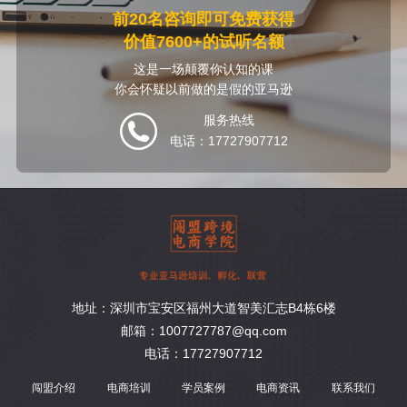
前20名咨询即可免费获得
价值7600+的试听名额
这是一场颠覆你认知的课
你会怀疑以前做的是假的亚马逊
服务热线
电话：17727907712
地址：深圳市宝安区福州大道智美汇志B4栋6楼
邮箱：1007727787@qq.com
电话：17727907712
闯盟介绍
电商培训
学员案例
电商资讯
联系我们