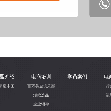
盟介绍
电商培训
学员案例
电
盟巡中国
百万美金俱乐部
行
爆款选品
最
企业辅导